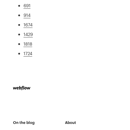
691
914
1674
1429
1818
1724
On the blog
About