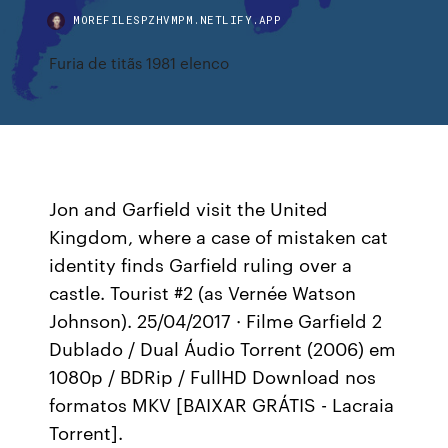
MOREFILESPZHVMPM.NETLIFY.APP
Furia de titãs 1981 elenco
Jon and Garfield visit the United
Kingdom, where a case of mistaken cat
identity finds Garfield ruling over a
castle. Tourist #2 (as Vernée Watson
Johnson). 25/04/2017 · Filme Garfield 2
Dublado / Dual Áudio Torrent (2006) em
1080p / BDRip / FullHD Download nos
formatos MKV [BAIXAR GRÁTIS - Lacraia
Torrent].